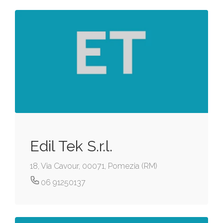
Edil Tek S.r.l.
18, Via Cavour, 00071, Pomezia (RM)
06 91250137