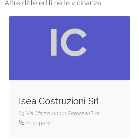
Altre ditte edili nelle vicinanze
Isea Costruzioni Srl
69, Via Ofanto, 00071, Pomezia (RM)
06 5141829