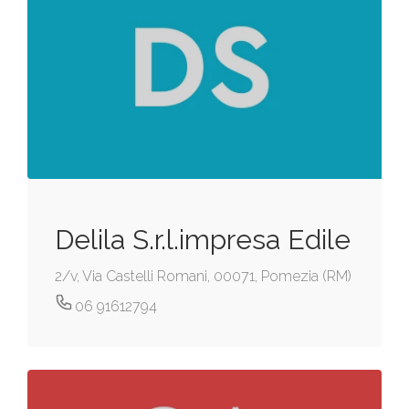
Delila S.r.l.impresa Edile
2/v, Via Castelli Romani, 00071, Pomezia (RM)
06 91612794