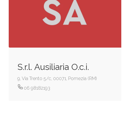
S.r.l. Ausiliaria O.c.i.
9, Via Trento 5/c, 00071, Pomezia (RM)
06 98182193