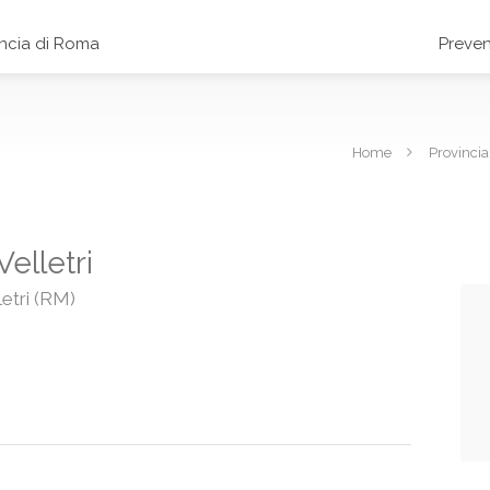
incia di Roma
Preven
Home
Provinci
elletri
letri (RM)