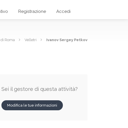
tivo
Registrazione
Accedi
a di Roma
Velletri
Ivanov Sergey Petkov
Sei il gestore di questa attività?
Modifica le tue informazioni