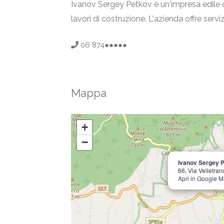
Ivanov Sergey Petkov è un'impresa edile con
lavori di costruzione. L'azienda offre servi
06 874●●●●●
Mappa
+
−
Ivanov Sergey 
66, Via Velletran
Apri in Google 