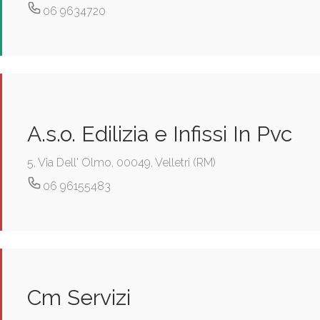
06 9634720
A.s.o. Edilizia e Infissi In Pvc
5, Via Dell' Olmo, 00049, Velletri (RM)
06 96155483
Cm Servizi