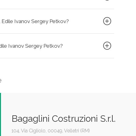
sa Edile Ivanov Sergey Petkov?
 Edile Ivanov Sergey Petkov?
e
Bagaglini Costruzioni S.r.l.
104, Via Cigliolo, 00049, Velletri (RM)