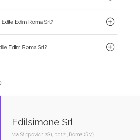
sa Edile Edim Roma Srl?
 Edile Edim Roma Srl?
e
Edilsimone Srl
Via Stiepovich 281, 00121, Roma (RM)