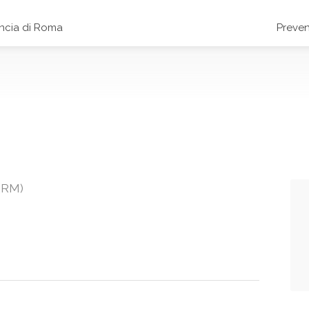
incia di Roma
Preven
 (RM)