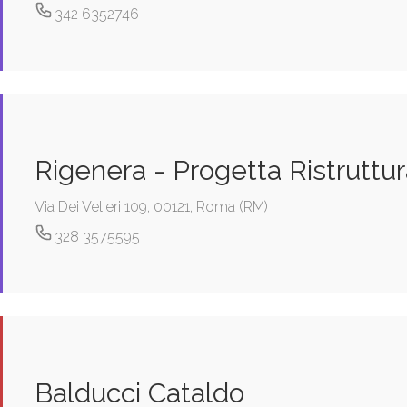
342 6352746
Rigenera - Progetta Ristruttu
Via Dei Velieri 109, 00121, Roma (RM)
328 3575595
Balducci Cataldo