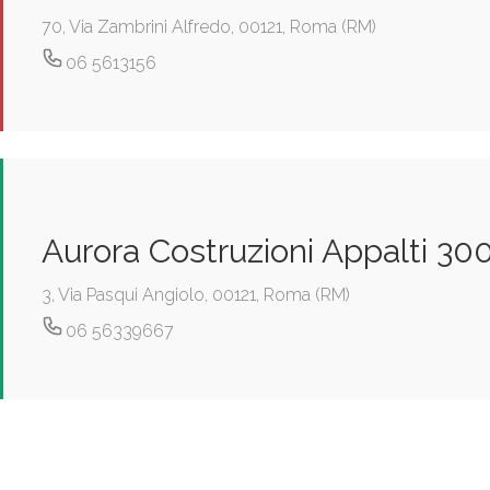
70, Via Zambrini Alfredo, 00121, Roma (RM)
06 5613156
Aurora Costruzioni Appalti 300
3, Via Pasqui Angiolo, 00121, Roma (RM)
06 56339667